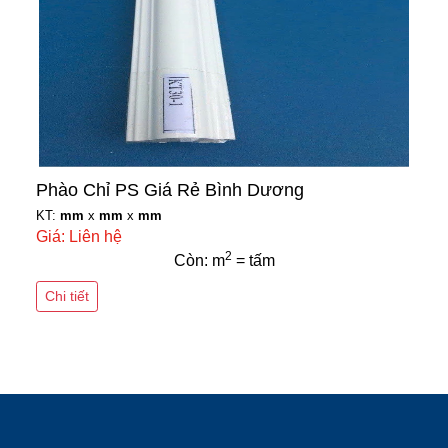
Phào Chỉ PS Giá Rẻ Bình Dương
KT:
mm
x
mm
x
mm
Giá: Liên hệ
2
Còn: m
= tấm
Chi tiết