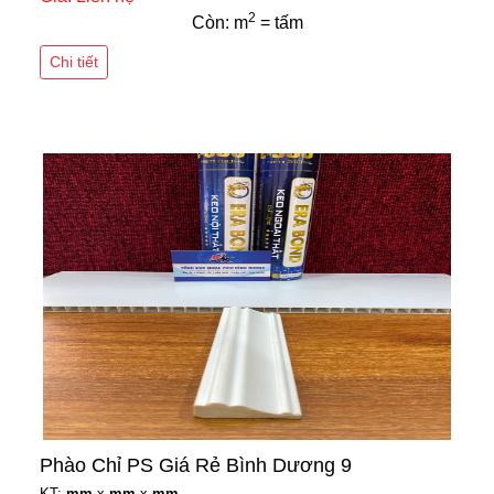
2
Còn: m
= tấm
Chi tiết
Phào Chỉ PS Giá Rẻ Bình Dương 9
KT:
mm
x
mm
x
mm