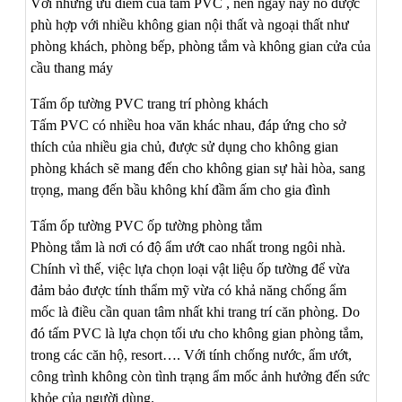
Với những ưu điểm của tấm PVC , nên ngày nay nó được
phù hợp với nhiều không gian nội thất và ngoại thất như
phòng khách, phòng bếp, phòng tắm và không gian cửa của
cầu thang máy
Tấm ốp tường PVC trang trí phòng khách
Tấm PVC có nhiều hoa văn khác nhau, đáp ứng cho sở
thích của nhiều gia chủ, được sử dụng cho không gian
phòng khách sẽ mang đến cho không gian sự hài hòa, sang
trọng, mang đến bầu không khí đầm ấm cho gia đình
Tấm ốp tường PVC ốp tường phòng tắm
Phòng tắm là nơi có độ ẩm ướt cao nhất trong ngôi nhà.
Chính vì thế, việc lựa chọn loại vật liệu ốp tường để vừa
đảm bảo được tính thẩm mỹ vừa có khả năng chống ẩm
mốc là điều cần quan tâm nhất khi trang trí căn phòng. Do
đó tấm PVC là lựa chọn tối ưu cho không gian phòng tắm,
trong các căn hộ, resort…. Với tính chống nước, ẩm ướt,
công trình không còn tình trạng ẩm mốc ảnh hưởng đến sức
khỏe của người dùng.