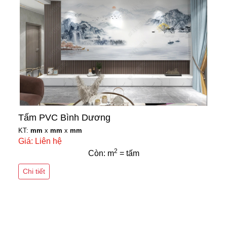
Tấm PVC Bình Dương
KT:
mm
x
mm
x
mm
Giá: Liên hệ
2
Còn: m
= tấm
Chi tiết