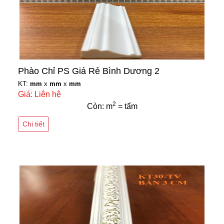
Phào Chỉ PS Giá Rẻ Bình Dương 2
KT:
mm
x
mm
x
mm
Giá: Liên hệ
2
Còn: m
= tấm
Chi tiết