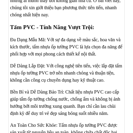
những ai muốn thay đổi không gian nhà cũ. Ở bài viết này,
chúng tôi xin giới thiệu bạn phương thức tiên tiến, nhanh
chóng nhất hiện nay.
Tấm PVC - Tính Năng Vượt Trội:
Đa Dạng Mẫu Mã: Với sự đa dạng về màu sắc, hoa văn và
kích thước, tấm nhựa ốp tường PVC là lựa chọn đa năng để
phối hợp với mọi phong cách thiết kế nội thất.
Dễ Dàng Lắp Đặt: Với công nghệ tiên tiến, việc lắp đặt tấm
nhựa ốp tường PVC trở nên nhanh chóng và thuận tiện,
không cần công cụ chuyên dụng hay kỹ thuật cao.
Bền Bỉ và Dễ Dàng Bảo Trì: Chất liệu nhựa PVC cao cấp
giúp tấm ốp tường chống nước, chống ẩm và không bị ảnh
hưởng bởi môi trường xung quanh. Bạn chỉ cần lau chùi
định kỳ để duy trì vẻ đẹp sáng bóng suốt nhiều năm.
An Toàn Cho Sức Khỏe: Tấm nhựa ốp tường PVC được
sản xuất từ nguyên liệu an toàn, không chứa chất độc hại,