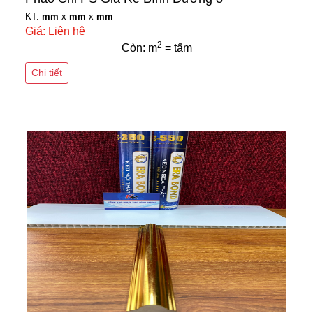
KT:
mm
x
mm
x
mm
Giá: Liên hệ
2
Còn: m
= tấm
Chi tiết