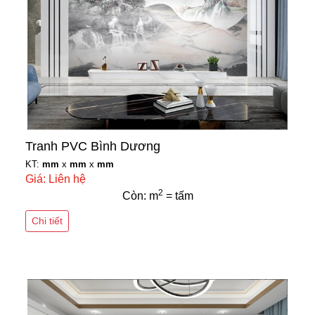
Tranh PVC Bình Dương
KT:
mm
x
mm
x
mm
Giá: Liên hệ
2
Còn: m
= tấm
Chi tiết