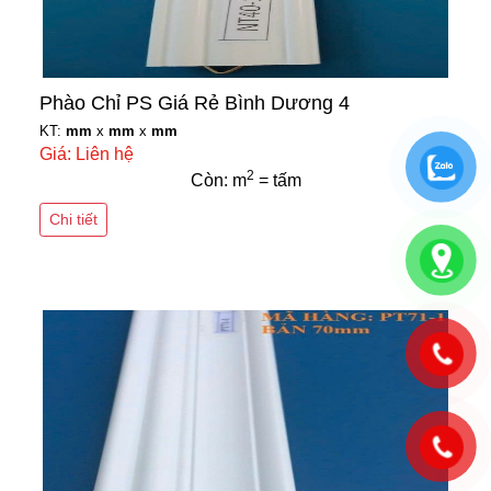
Phào Chỉ PS Giá Rẻ Bình Dương 4
KT:
mm
x
mm
x
mm
Giá: Liên hệ
2
Còn: m
= tấm
Chi tiết