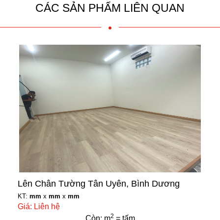
CÁC SẢN PHẨM LIÊN QUAN
Lên Chân Tường Tân Uyên, Bình Dương
KT:
mm
x
mm
x
mm
Giá: Liên hệ
2
Còn: m
= tấm