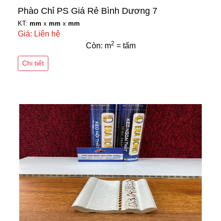
Phào Chỉ PS Giá Rẻ Bình Dương 7
KT:
mm
x
mm
x
mm
Giá: Liên hệ
2
Còn: m
= tấm
Chi tiết