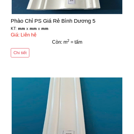
Phào Chỉ PS Giá Rẻ Bình Dương 5
KT:
mm
x
mm
x
mm
Giá: Liên hệ
2
Còn: m
= tấm
Chi tiết