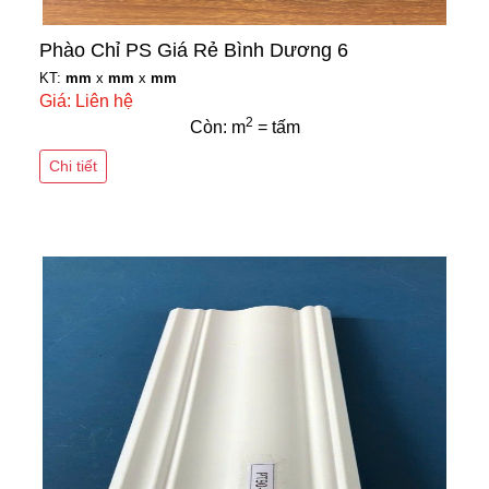
Phào Chỉ PS Giá Rẻ Bình Dương 6
KT:
mm
x
mm
x
mm
Giá: Liên hệ
2
Còn: m
= tấm
Chi tiết