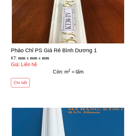
Phào Chỉ PS Giá Rẻ Bình Dương 1
KT:
mm
x
mm
x
mm
Giá: Liên hệ
2
Còn: m
= tấm
Chi tiết