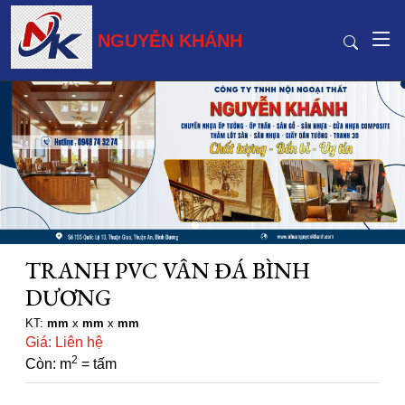
NGUYỄN KHÁNH
TRANH PVC VÂN ĐÁ BÌNH
DƯƠNG
KT:
mm
x
mm
x
mm
Giá: Liên hệ
2
Còn: m
= tấm