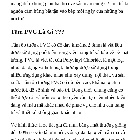
mang đến không gian hài hòa về sắc màu cùng sự tinh tế, là
nguồn cảm hứng bất tận vào bếp mỗi ngày của những bà
nội trợ.
Tấm PVC Là Gì ???
Tấm ốp tường PVC có độ dày khoảng 2.8mm là vật liệu
được sử dụng phổ biến trong việc trang trí và bảo vệ bề mặt
tường. PVC là viết tắt của Polyvinyl Chloride, là một loại
nhựa đa dạng và linh hoạt, thường được sử dụng trong
nhiều ứng dụng khác nhau như xây dựng, nội thất, và sản
xuất. Tấm ốp tường PVC có độ bền cao, khả năng chịu
nước tốt, dễ vệ sinh và bảo trì. Đồng thời, chúng cũng có
thể được cắt và uốn cong theo yêu cầu, tạo nên nhiều kiểu
dáng và mẫu mã khác nhau để phục vụ cho nhu cầu trang
trí và thiết kế không gian khác nhau.
Về hình thức: Họa tiết giả đá nhìn bằng ,mắt thường giống
đến 99% so với đá tự nhiên, với sự đa dạng về mẫu mã và
màu sắc tấm nhựa giả đá này ngày càng phổ biến trong xây