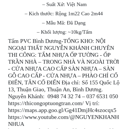
– Suất Xứ: Việt Nam
– Kich thước: Rộng 1m22 Cao 2m44
– Mẫu Mã: Đã Dạng
– Khối lượng: ~10kg/Tấm
Tấm PVC Bình Dương-TỔNG KHO: NỘI
NGOẠI THẤT NGUYỄN KHÁNH CHUYÊN
THI CÔNG: TẤM NHỰA ỐP TƯỜNG - ỐP
TRẦN NHÀ – TRONG NHÀ VÀ NGOÀI TRỜI
- CỬA NHỰA CAO CẤP SÀN NHỰA – SÀN
GỖ CAO CẤP - CỬA NHỰA – PHÀO CHỈ CỔ
ĐIỂN, TÂN CỔ ĐIỂN Địa chỉ: Số 155 Quốc Lộ
13, Thuận Giao, Thuận An, Bình Dương.
Nguyễn Khánh: 0948 74 32 74 – 037 6531 050
https://thicongoptuongtran.com/ Vị trí:
https://maps.app.goo.gl/Gg41DmjHc4szocqx5
https://www.youtube.com/@NGUYENKHANH
NHUA