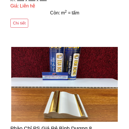
Giá: Liên hệ
2
Còn: m
= tấm
Chi tiết
Phào Chỉ PS Giá Rẻ Bình Dương 8