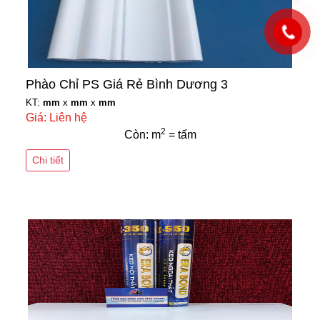
Phào Chỉ PS Giá Rẻ Bình Dương 3
KT:
mm
x
mm
x
mm
Giá: Liên hệ
2
Còn: m
= tấm
Chi tiết