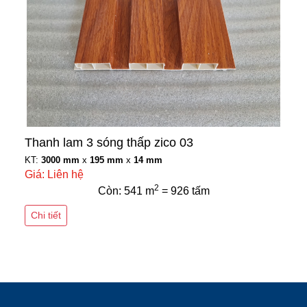
Thanh lam 3 sóng thấp zico 03
KT:
3000 mm
x
195 mm
x
14 mm
Giá: Liên hệ
2
Còn: 541 m
= 926 tấm
Chi tiết