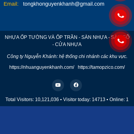
Email:
tongkhonguyenkhanh@gmail.com
NHỰA ỐP TƯỜNG VÀ ỐP TRẦN - SÀN NHỰA - SÀN GỖ
- CỬA NHỰA
Công ty Nguyễn Khánh: hệ thống chi nhánh các khu vực.
https://nhuanguyenkhanh.com/
https://tamopzico.com/
Total Visitors: 10,121,036
•
Visitor today:
14713
•
Online:
1