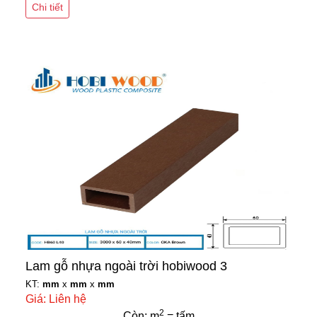
Chi tiết
Lam gỗ nhựa ngoài trời hobiwood 3
KT:
mm
x
mm
x
mm
Giá: Liên hệ
2
Còn: m
= tấm