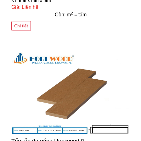
KT:
mm
x
mm
x
mm
Giá: Liên hệ
2
Còn: m
= tấm
Chi tiết