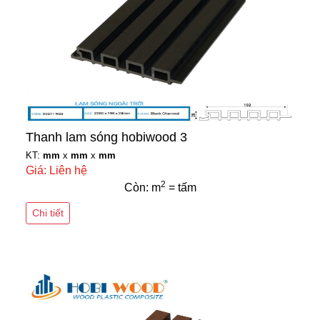
Thanh lam sóng hobiwood 3
KT:
mm
x
mm
x
mm
Giá: Liên hệ
2
Còn: m
= tấm
Chi tiết