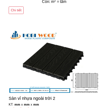
2
Còn: m
= tấm
Chi tiết
Sàn vỉ nhựa ngoài trời 2
KT:
mm
x
mm
x
mm