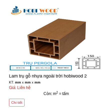
Lam trụ gỗ nhựa ngoài trời hobiwood 2
KT:
mm
x
mm
x
mm
Giá: Liên hệ
2
Còn: m
= tấm
Chi tiết