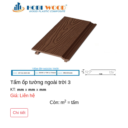
Tấm ốp tường ngoài trời 3
KT:
mm
x
mm
x
mm
Giá: Liên hệ
2
Còn: m
= tấm
Chi tiết