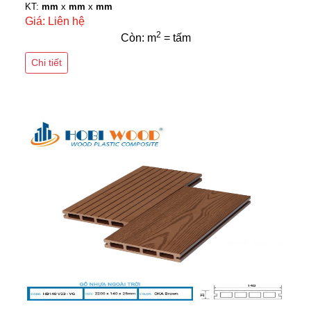
KT:
mm
x
mm
x
mm
Giá: Liên hệ
2
Còn: m
= tấm
Chi tiết