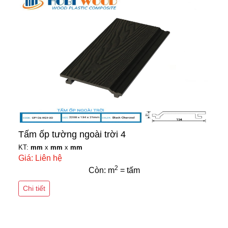
Tấm ốp tường ngoài trời 4
KT:
mm
x
mm
x
mm
Giá: Liên hệ
2
Còn: m
= tấm
Chi tiết