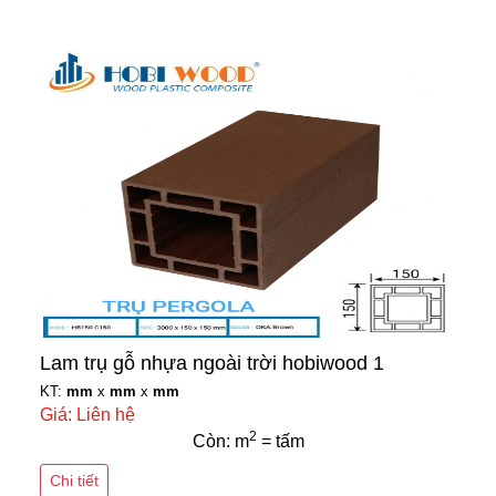
Lam trụ gỗ nhựa ngoài trời hobiwood 1
KT:
mm
x
mm
x
mm
Giá: Liên hệ
2
Còn: m
= tấm
Chi tiết