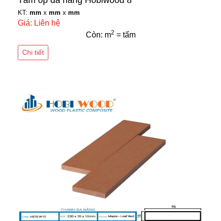
Tấm ốp đa năng Hobiwood 8
KT:
mm
x
mm
x
mm
Giá: Liên hệ
2
Còn: m
= tấm
Chi tiết