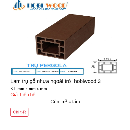
Lam trụ gỗ nhựa ngoài trời hobiwood 3
KT:
mm
x
mm
x
mm
Giá: Liên hệ
2
Còn: m
= tấm
Chi tiết