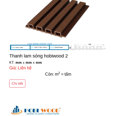
Thanh lam sóng hobiwood 2
KT:
mm
x
mm
x
mm
Giá: Liên hệ
2
Còn: m
= tấm
Chi tiết