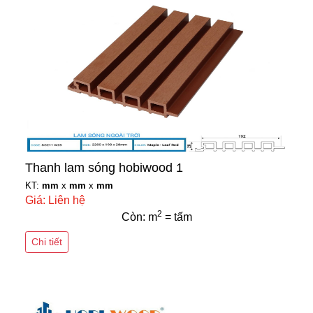
Thanh lam sóng hobiwood 1
KT:
mm
x
mm
x
mm
Giá: Liên hệ
2
Còn: m
= tấm
Chi tiết