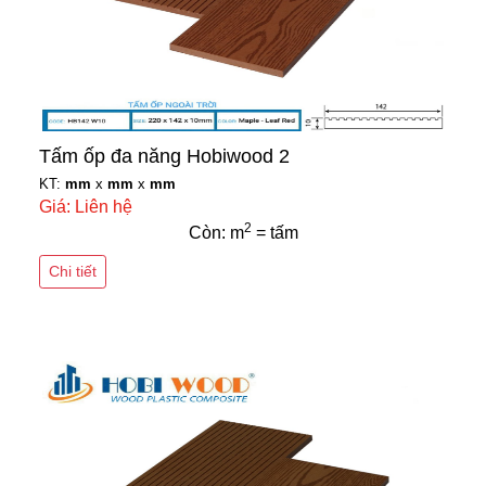
Tấm ốp đa năng Hobiwood 2
KT:
mm
x
mm
x
mm
Giá: Liên hệ
2
Còn: m
= tấm
Chi tiết