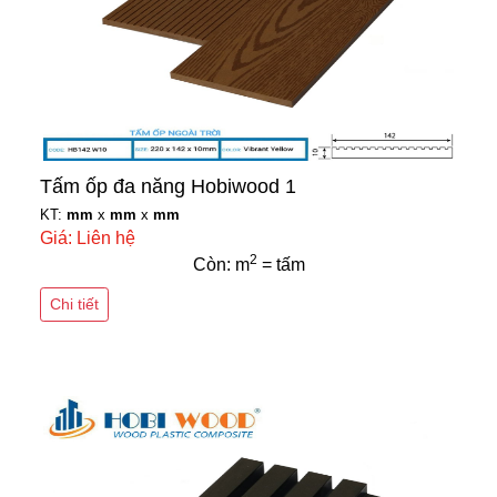
Tấm ốp đa năng Hobiwood 1
KT:
mm
x
mm
x
mm
Giá: Liên hệ
2
Còn: m
= tấm
Chi tiết