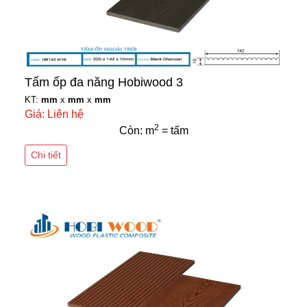
Tấm ốp đa năng Hobiwood 3
KT:
mm
x
mm
x
mm
Giá: Liên hệ
2
Còn: m
= tấm
Chi tiết