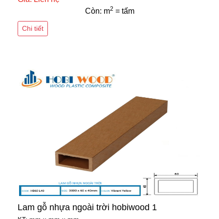
2
Còn: m
= tấm
Chi tiết
Lam gỗ nhựa ngoài trời hobiwood 1