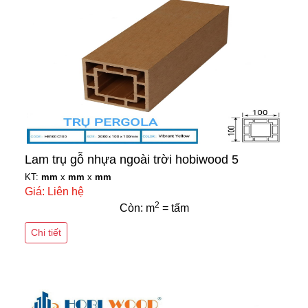
Lam trụ gỗ nhựa ngoài trời hobiwood 5
KT:
mm
x
mm
x
mm
Giá: Liên hệ
2
Còn: m
= tấm
Chi tiết