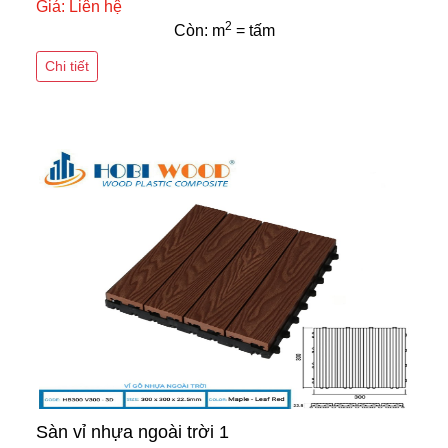
Giá: Liên hệ
2
Còn: m
= tấm
Chi tiết
Sàn vỉ nhựa ngoài trời 1