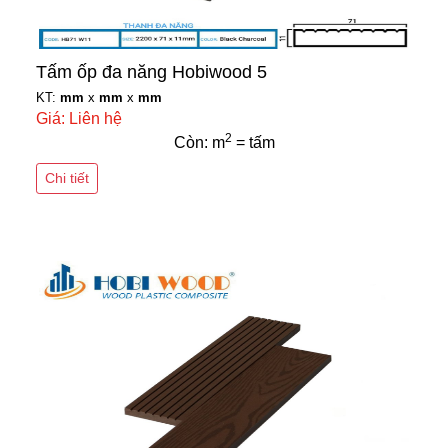
Tấm ốp đa năng Hobiwood 5
KT:
mm
x
mm
x
mm
Giá: Liên hệ
2
Còn: m
= tấm
Chi tiết