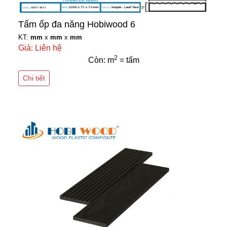
Tấm ốp đa năng Hobiwood 6
KT:
mm
x
mm
x
mm
Giá: Liên hệ
2
Còn: m
= tấm
Chi tiết