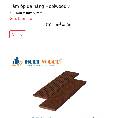
Tấm ốp đa năng Hobiwood 7
KT:
mm
x
mm
x
mm
Giá: Liên hệ
2
Còn: m
= tấm
Chi tiết