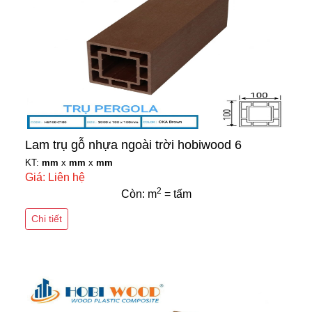
Lam trụ gỗ nhựa ngoài trời hobiwood 6
KT:
mm
x
mm
x
mm
Giá: Liên hệ
2
Còn: m
= tấm
Chi tiết