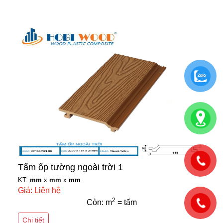
Tấm ốp tường ngoài trời 1
KT:
mm
x
mm
x
mm
Giá: Liên hệ
2
Còn: m
= tấm
Chi tiết