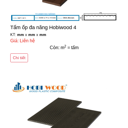
Tấm ốp đa năng Hobiwood 4
KT:
mm
x
mm
x
mm
Giá: Liên hệ
2
Còn: m
= tấm
Chi tiết