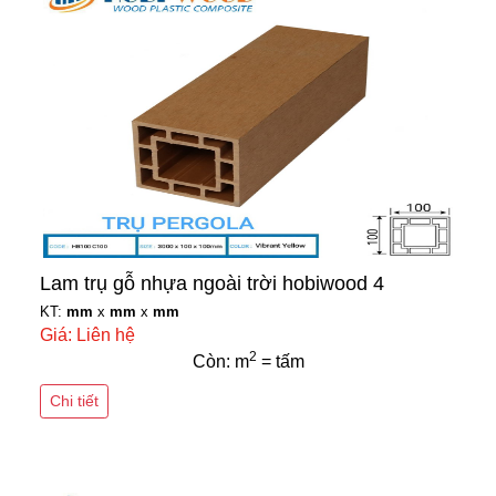
Lam trụ gỗ nhựa ngoài trời hobiwood 4
KT:
mm
x
mm
x
mm
Giá: Liên hệ
2
Còn: m
= tấm
Chi tiết