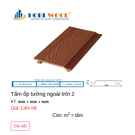
Tấm ốp tường ngoài trời 2
KT:
mm
x
mm
x
mm
Giá: Liên hệ
2
Còn: m
= tấm
Chi tiết