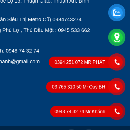
ốc Lộ 13, Thuận Giao, Thuận An, Bình
Gần Siêu Thị Metro Cũ)
0984743274
Phú Lợi, Thủ Dầu Một : 0945 533 662
: 0948 74 32 74
khanh@gmail.com
0394 251 072 MR PHÁT
03 765 310 50 Mr Quý BH
0948 74 32 74 Mr Khánh