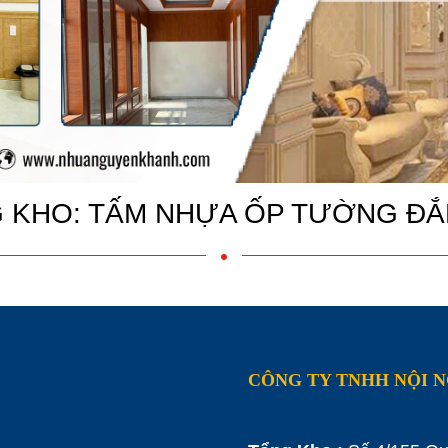
 KHO: TẤM NHỰA ỐP TƯỜNG ĐẮ
CÔNG TY TNHH NỘI 