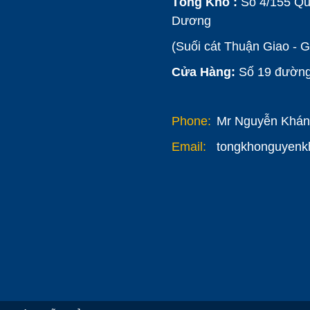
Tổng Kho :
Số 4/155 Qu
Dương
(Suối cát Thuận Giao - 
Cửa Hàng:
Số 19 đường 
Phone:
Mr Nguyễn Khánh
Email:
tongkhonguyen