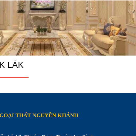
K LẮK
NGOẠI THẤT NGUYỄN KHÁNH