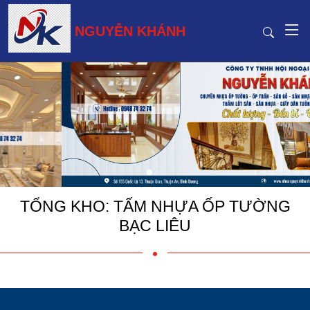
NGUYỄN KHÁNH
TỔNG KHO: TẤM NHỰA ỐP TƯỜNG
BẠC LIÊU