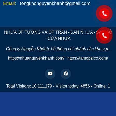
Email:
tongkhonguyenkhanh@gmail.com
NHỰA ỐP TƯỜNG VÀ ỐP TRẦN - SÀN NHỰA - SÀN GỖ
- CỬA NHỰA
Công ty Nguyễn Khánh: hệ thống chi nhánh các khu vực.
https://nhuanguyenkhanh.com/
https://tamopzico.com/
Total Visitors: 10,111,179
•
Visitor today:
4856
•
Online:
1