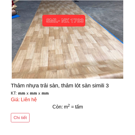
Thảm nhựa trải sàn, thảm lót sàn simili 3
KT:
mm
x
mm
x
mm
Giá: Liên hệ
2
Còn: m
= tấm
Chi tiết