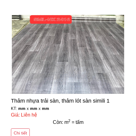
Thảm nhựa trải sàn, thảm lót sàn simili 1
KT:
mm
x
mm
x
mm
Giá: Liên hệ
2
Còn: m
= tấm
Chi tiết