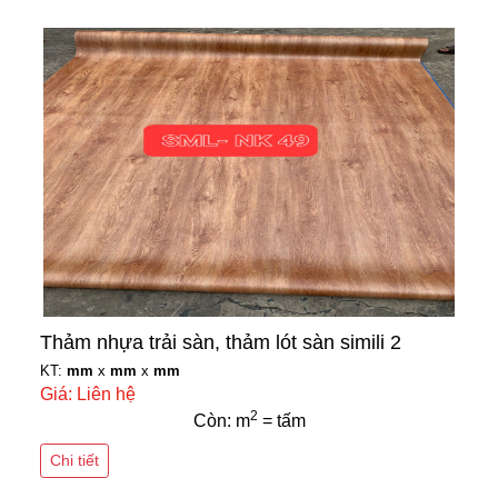
Thảm nhựa trải sàn, thảm lót sàn simili 2
KT:
mm
x
mm
x
mm
Giá: Liên hệ
2
Còn: m
= tấm
Chi tiết