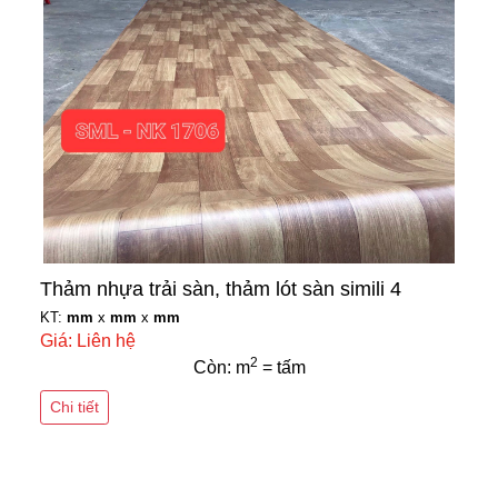
Thảm nhựa trải sàn, thảm lót sàn simili 4
KT:
mm
x
mm
x
mm
Giá: Liên hệ
2
Còn: m
= tấm
Chi tiết