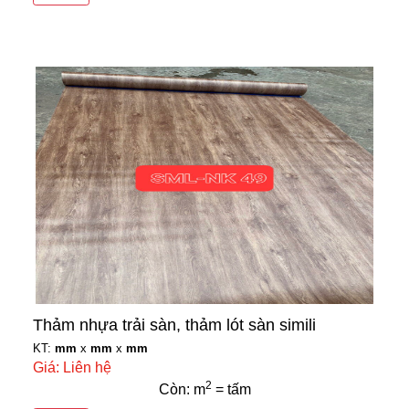
Thảm nhựa trải sàn, thảm lót sàn simili
KT:
mm
x
mm
x
mm
Giá: Liên hệ
2
Còn: m
= tấm