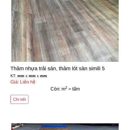
Thảm nhựa trải sàn, thảm lót sàn simili 5
KT:
mm
x
mm
x
mm
Giá: Liên hệ
2
Còn: m
= tấm
Chi tiết