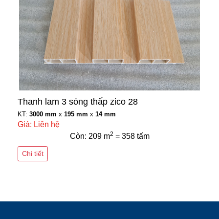
Thanh lam 3 sóng thấp zico 28
KT:
3000 mm
x
195 mm
x
14 mm
Giá: Liên hệ
2
Còn: 209 m
= 358 tấm
Chi tiết