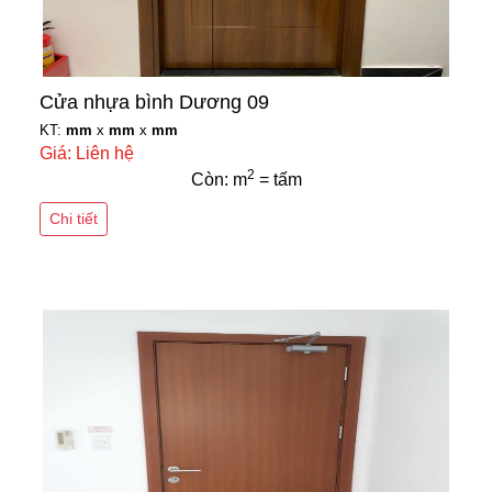
Cửa nhựa bình Dương 09
KT:
mm
x
mm
x
mm
Giá: Liên hệ
2
Còn: m
= tấm
Chi tiết