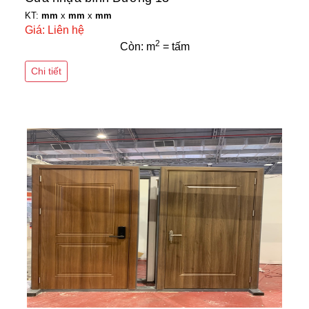
KT:
mm
x
mm
x
mm
Giá: Liên hệ
2
Còn: m
= tấm
Chi tiết