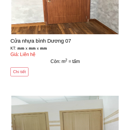
Cửa nhựa bình Dương 07
KT:
mm
x
mm
x
mm
Giá: Liên hệ
2
Còn: m
= tấm
Chi tiết