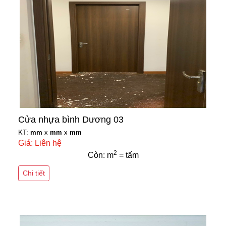
Cửa nhựa bình Dương 03
KT:
mm
x
mm
x
mm
Giá: Liên hệ
2
Còn: m
= tấm
Chi tiết