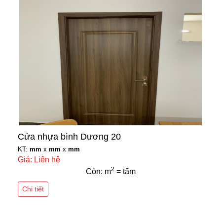
Cửa nhựa bình Dương 20
KT:
mm
x
mm
x
mm
Giá: Liên hệ
2
Còn: m
= tấm
Chi tiết