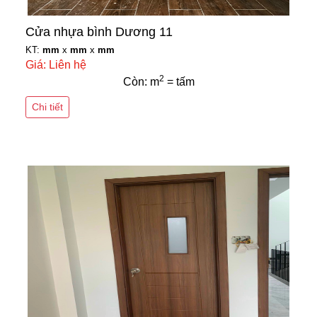
Cửa nhựa bình Dương 11
KT:
mm
x
mm
x
mm
Giá: Liên hệ
2
Còn: m
= tấm
Chi tiết