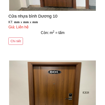
Cửa nhựa bình Dương 10
KT:
mm
x
mm
x
mm
Giá: Liên hệ
2
Còn: m
= tấm
Chi tiết