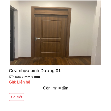
Cửa nhựa bình Dương 01
KT:
mm
x
mm
x
mm
Giá: Liên hệ
2
Còn: m
= tấm
Chi tiết