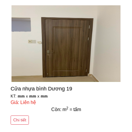
Cửa nhựa bình Dương 19
KT:
mm
x
mm
x
mm
Giá: Liên hệ
2
Còn: m
= tấm
Chi tiết