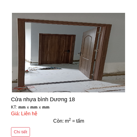
Cửa nhựa bình Dương 18
KT:
mm
x
mm
x
mm
Giá: Liên hệ
2
Còn: m
= tấm
Chi tiết