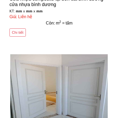
cửa nhựa bình dương
KT:
mm
x
mm
x
mm
Giá: Liên hệ
2
Còn: m
= tấm
Chi tiết