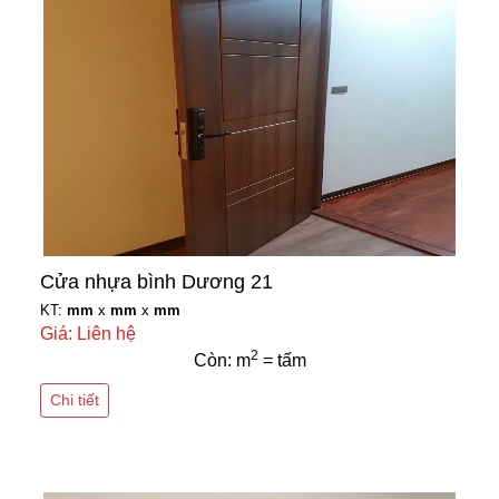
Cửa nhựa bình Dương 21
KT:
mm
x
mm
x
mm
Giá: Liên hệ
2
Còn: m
= tấm
Chi tiết