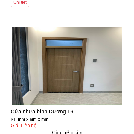
Chi tiết
Cửa nhựa bình Dương 16
KT:
mm
x
mm
x
mm
Giá: Liên hệ
2
Còn: m
= tấm