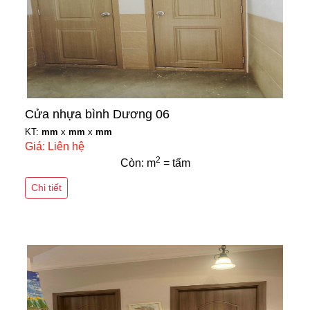
Cửa nhựa bình Dương 06
KT:
mm
x
mm
x
mm
Giá: Liên hệ
2
Còn: m
= tấm
Chi tiết