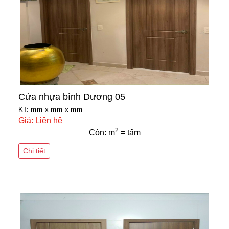
Cửa nhựa bình Dương 05
KT:
mm
x
mm
x
mm
Giá: Liên hệ
2
Còn: m
= tấm
Chi tiết