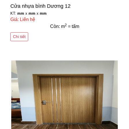
Cửa nhựa bình Dương 12
KT:
mm
x
mm
x
mm
Giá: Liên hệ
2
Còn: m
= tấm
Chi tiết