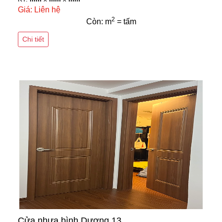
Giá: Liên hệ
2
Còn: m
= tấm
Chi tiết
Cửa nhựa bình Dương 13