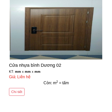
Cửa nhựa bình Dương 02
KT:
mm
x
mm
x
mm
Giá: Liên hệ
2
Còn: m
= tấm
Chi tiết