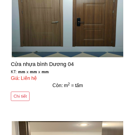
Cửa nhựa bình Dương 04
KT:
mm
x
mm
x
mm
Giá: Liên hệ
2
Còn: m
= tấm
Chi tiết