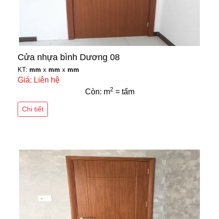
Cửa nhựa bình Dương 08
KT:
mm
x
mm
x
mm
Giá: Liên hệ
2
Còn: m
= tấm
Chi tiết