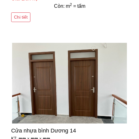
2
Còn: m
= tấm
Chi tiết
Cửa nhựa bình Dương 14
KT:
mm
x
mm
x
mm