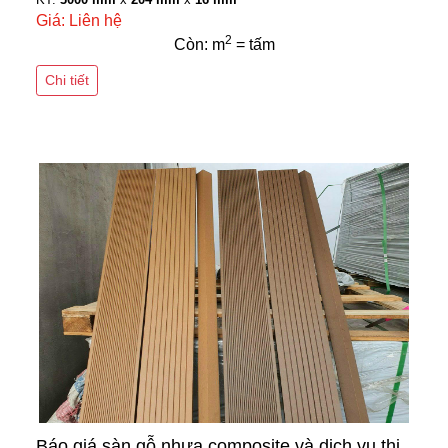
Giá: Liên hệ
2
Còn: m
= tấm
Chi tiết
Báo giá sàn gỗ nhựa composite và dịch vụ thi