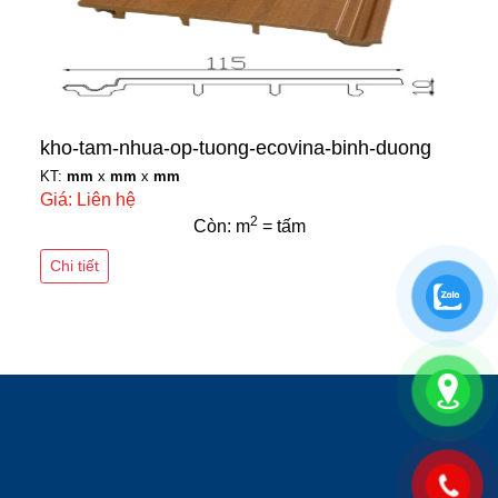
kho-tam-nhua-op-tuong-ecovina-binh-duong
KT:
mm
x
mm
x
mm
Giá: Liên hệ
2
Còn: m
= tấm
Chi tiết