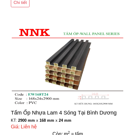
Chi tiết
Tấm Ốp Nhựa Lam 4 Sóng Tại Bình Dương
KT:
2900 mm
x
168 mm
x
24 mm
Giá: Liên hệ
2
Còn: m
= tấm