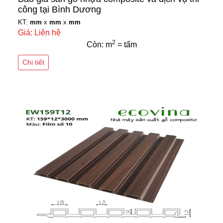
công tại Bình Dương
KT:
mm
x
mm
x
mm
Giá: Liên hệ
2
Còn: m
= tấm
Chi tiết