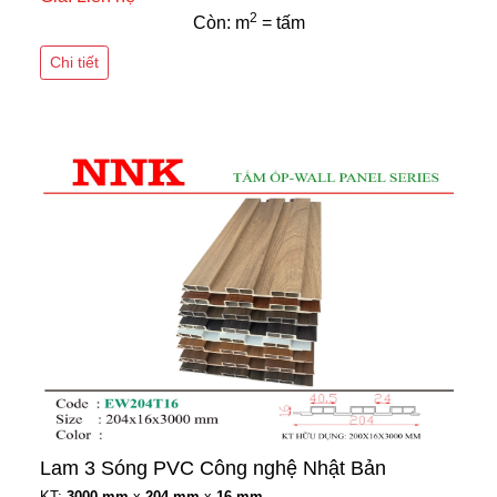
2
Còn: m
= tấm
Chi tiết
Lam 3 Sóng PVC Công nghệ Nhật Bản
KT:
3000 mm
x
204 mm
x
16 mm