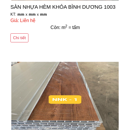
SÀN NHỰA HÈM KHÓA BÌNH DƯƠNG 1003
KT:
mm
x
mm
x
mm
Giá: Liên hệ
2
Còn: m
= tấm
Chi tiết