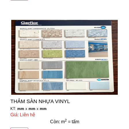
THẢM SÀN NHỰA VINYL
KT:
mm
x
mm
x
mm
Giá: Liên hệ
2
Còn: m
= tấm