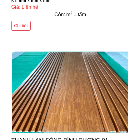
KT:
mm
x
mm
x
mm
Giá: Liên hệ
2
Còn: m
= tấm
Chi tiết