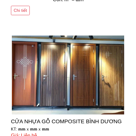
Chi tiết
CỬA NHỰA GỖ COMPOSITE BÌNH DƯƠNG
KT:
mm
x
mm
x
mm
Giá: Liên hệ