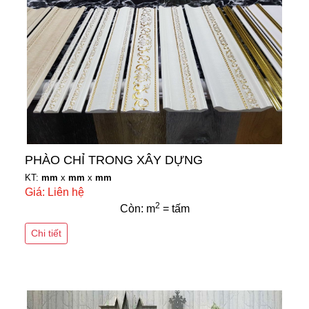
PHÀO CHỈ TRONG XÂY DỰNG
KT:
mm
x
mm
x
mm
Giá: Liên hệ
2
Còn: m
= tấm
Chi tiết