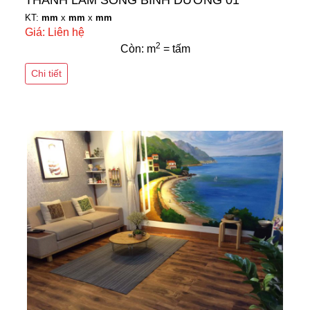
THANH LAM SÓNG BÌNH DƯƠNG 01
KT:
mm
x
mm
x
mm
Giá: Liên hệ
2
Còn: m
= tấm
Chi tiết