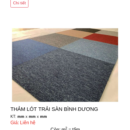
Chi tiết
THẢM LÓT TRẢI SÀN BÌNH DƯƠNG
KT:
mm
x
mm
x
mm
Giá: Liên hệ
2
Còn: m
= tấm