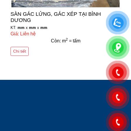
SÀN GÁC LỬNG, GÁC XÉP TẠI BÌNH
DƯƠNG
KT:
mm
x
mm
x
mm
Giá: Liên hệ
2
Còn: m
= tấm
Chi tiết