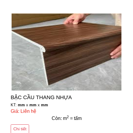
BẬC CẦU THANG NHỰA
KT:
mm
x
mm
x
mm
Giá: Liên hệ
2
Còn: m
= tấm
Chi tiết