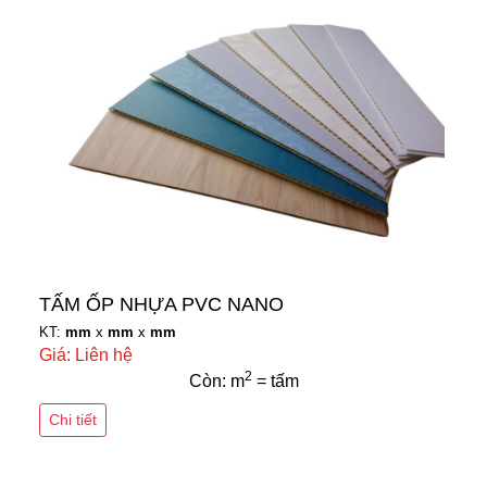
TẤM ỐP NHỰA PVC NANO
KT:
mm
x
mm
x
mm
Giá: Liên hệ
2
Còn: m
= tấm
Chi tiết