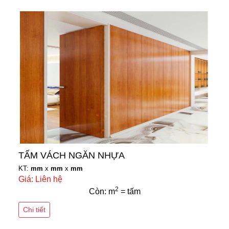
TẤM VÁCH NGĂN NHỰA
KT:
mm
x
mm
x
mm
Giá: Liên hệ
2
Còn: m
= tấm
Chi tiết