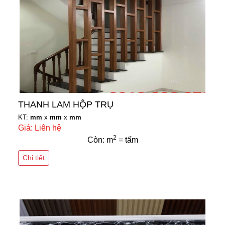
THANH LAM HỘP TRỤ
KT:
mm
x
mm
x
mm
Giá: Liên hệ
2
Còn: m
= tấm
Chi tiết