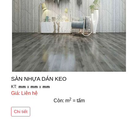
SÀN NHỰA DÁN KEO
KT:
mm
x
mm
x
mm
Giá: Liên hệ
2
Còn: m
= tấm
Chi tiết