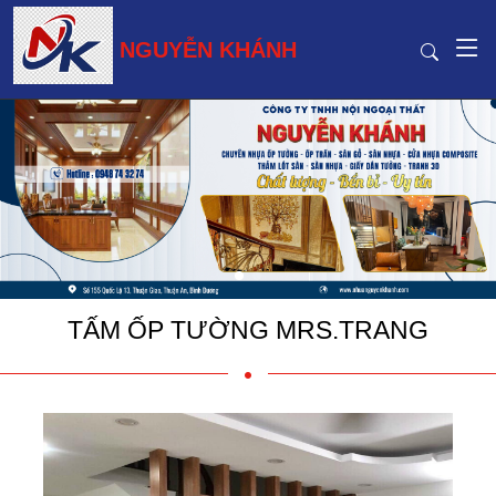
NGUYỄN KHÁNH
TẤM ỐP TƯỜNG MRS.TRANG